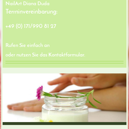
NailArt Diana Duda
Terminvereinbarung:
+49 (0) 171/990 81 27
Rufen Sie einfach an
oder nutzen Sie das Kontaktformular.