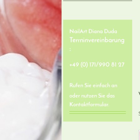
NailArt Diana Duda
Terminvereinbarung
:
+49 (0) 171/990 81 27
Rufen Sie einfach an
oder nutzen Sie das
Kontaktformular.