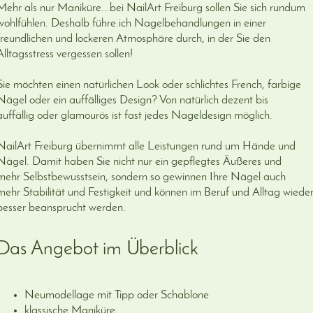
Mehr als nur Maniküre...bei NailArt Freiburg sollen Sie sich rundum
wohlfühlen. Deshalb führe ich Nagelbehandlungen in einer
freundlichen und lockeren Atmosphäre durch, in der Sie den
Alltagsstress vergessen sollen!
Sie möchten einen natürlichen Look oder schlichtes French, farbige
Nägel oder ein auffälliges Design? Von natürlich dezent bis
auffällig oder glamourös ist fast jedes Nageldesign möglich.
NailArt Freiburg übernimmt alle Leistungen rund um Hände und
Nägel. Damit haben Sie nicht nur ein gepflegtes Äußeres und
mehr Selbstbewusstsein, sondern so gewinnen Ihre Nägel auch
mehr Stabilität und Festigkeit und können im Beruf und Alltag wiede
besser beansprucht werden.
Das Angebot im Überblick
Neumodellage mit Tipp oder Schablone
klassische Maniküre